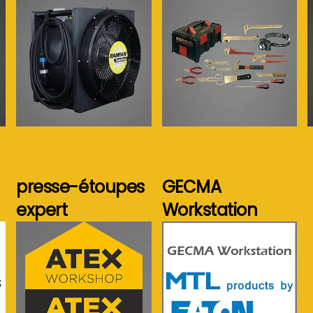
Voir plus...
Voir plus...
presse-étoupes
GECMA
expert
Workstation