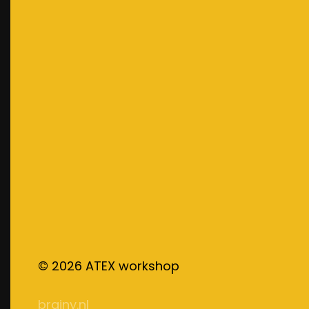
©
2026
ATEX workshop
brainy.nl