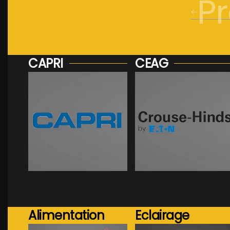
P
CAPRI
CEAG
Voir plus...
Voir plus...
Alimentation
Eclairage