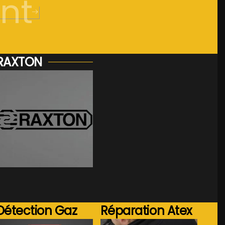
nt
RAXTON
Voir plus...
Détection Gaz
Réparation Atex