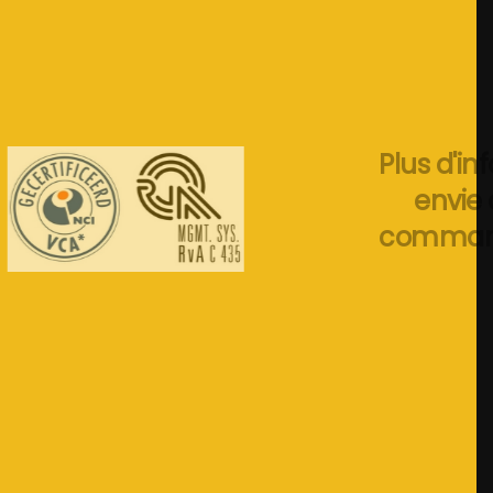
Plus d'infos ou
envie de
commander?
+31 (0) 46
3030 908