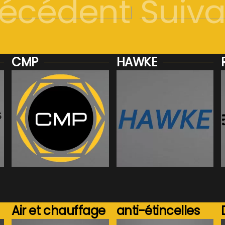
récédent
Suiva
CMP
HAWKE
Voir plus...
Voir plus...
Air et chauffage
anti-étincelles