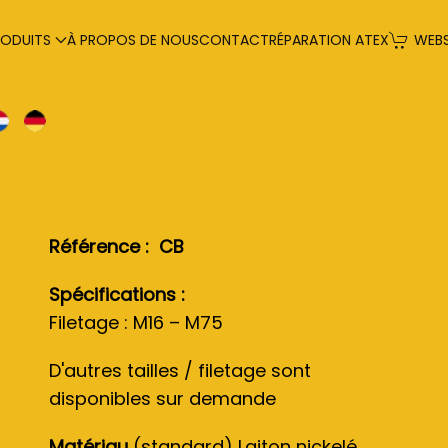
RODUITS
À PROPOS DE NOUS
CONTACT
RÉPARATION ATEX
WEB
Référence : CB
Spécifications :
Filetage : M16 – M75
D'autres tailles / filetage sont
disponibles sur demande
Matériau
(standard) Laiton nickelé