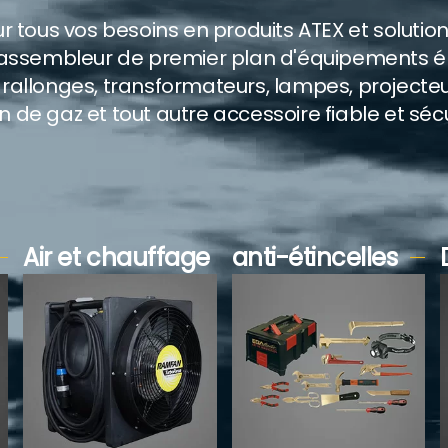
r tous vos besoins en produits ATEX et solutio
 assembleur de premier plan d'équipements éle
, rallonges, transformateurs, lampes, projecteu
e gaz et tout autre accessoire fiable et sécur
Air et chauffage
anti-étincelles