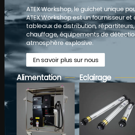
ATEX Workshop, le guichet unique pou
ATEX Workshop est un fournisseur et
tableaux de distribution, répartiteurs
chauffage, équipements de détection d
atmosphère explosive.
En savoir plus sur nous
Alimentation
Eclairage