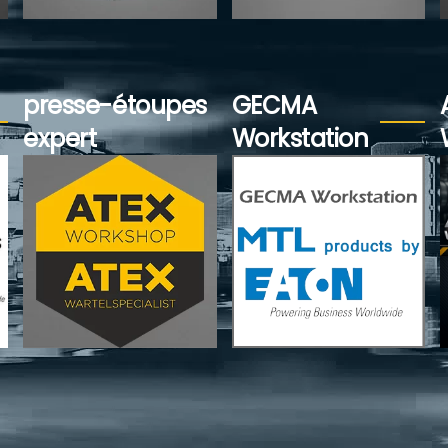
Voir plus...
Voir plus...
presse-étoupes
GECMA
expert
Workstation
Voir plus...
Voir plus...