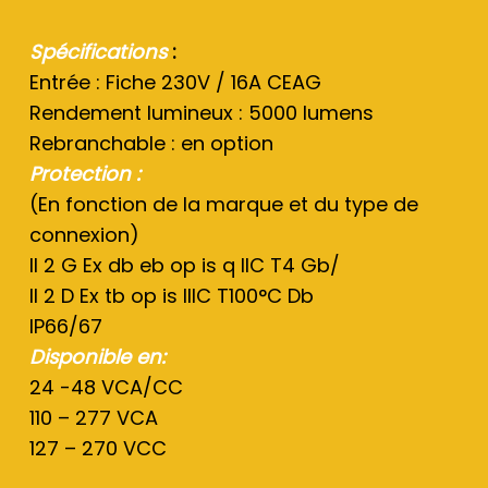
Spécifications
:
Entrée : Fiche 230V / 16A CEAG
Rendement lumineux : 5000 lumens
Rebranchable : en option
Protection :
(En fonction de la marque et du type de
connexion)
II 2 G Ex db eb op is q IIC T4 Gb/
II 2 D Ex tb op is IIIC T100°C Db
IP66/67
Disponible en:
24 -48 VCA/CC
110 – 277 VCA
127 – 270 VCC