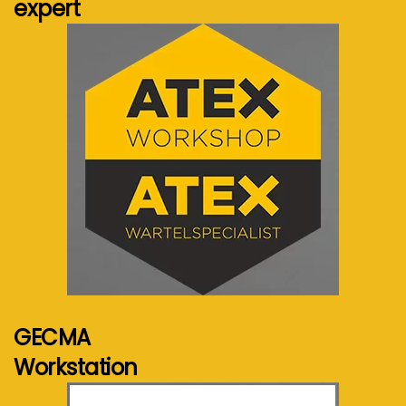
expert
Voir plus...
GECMA
Workstation