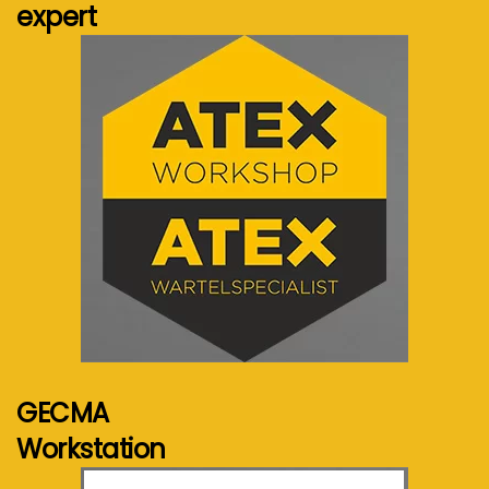
expert
Voir plus...
GECMA
Workstation