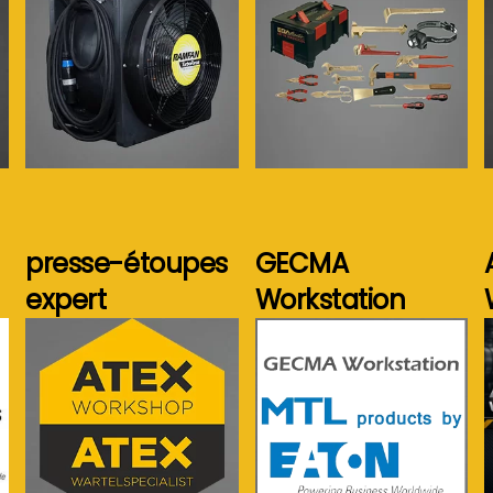
Voir plus...
Voir plus...
presse-étoupes
GECMA
expert
Workstation