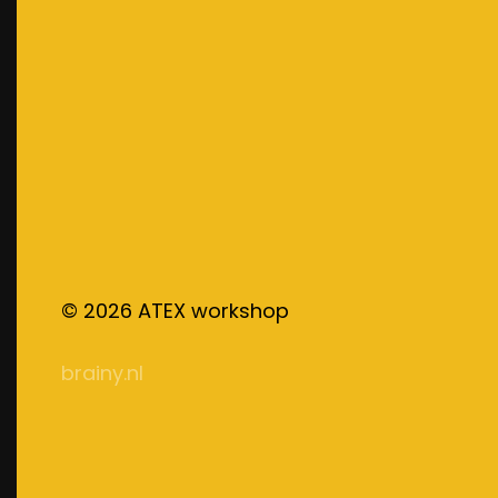
©
2026
ATEX workshop
brainy.nl