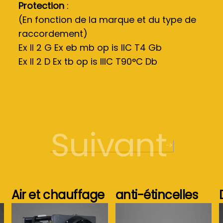
Protection
:
(En fonction de la marque et du type de
raccordement)
Ex II 2 G Ex eb mb op is IIC T4 Gb
Ex II 2 D Ex tb op is IIIC T90°C Db
Suivant
Air et chauffage
anti-étincelles