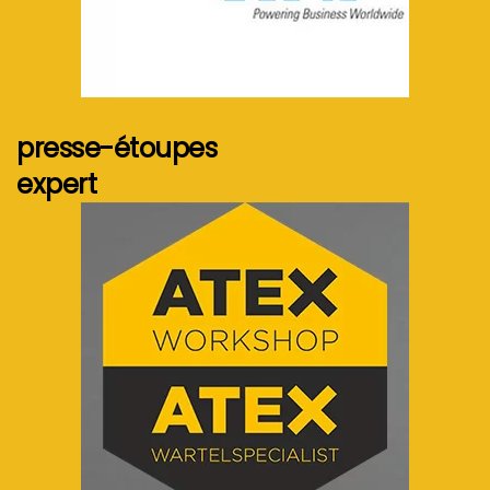
Voir plus...
presse-étoupes
expert