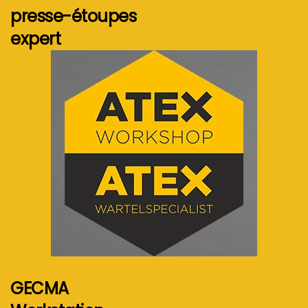
presse-étoupes
expert
Voir plus...
GECMA