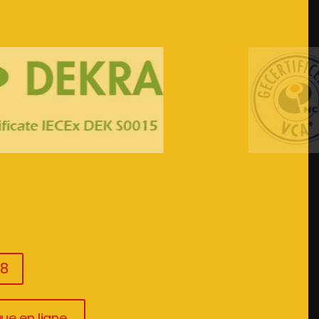
08
ue en ligne