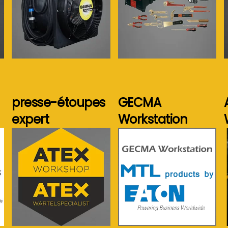
Voir plus...
Voir plus...
presse-étoupes
GECMA
expert
Workstation
Voir plus...
Voir plus...