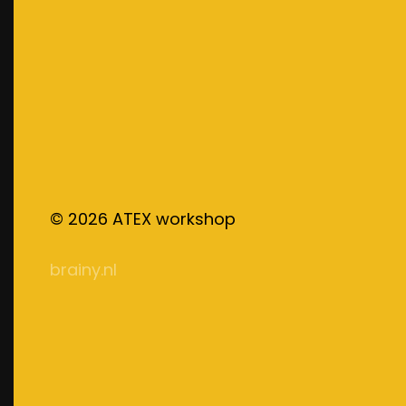
©
2026
ATEX workshop
brainy.nl