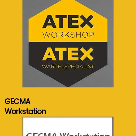
Voir plus...
GECMA
Workstation