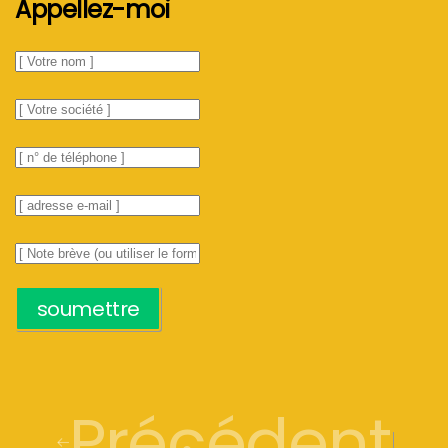
Appellez-moi
soumettre
Précédent