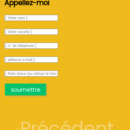
Appellez-moi
soumettre
Précédent