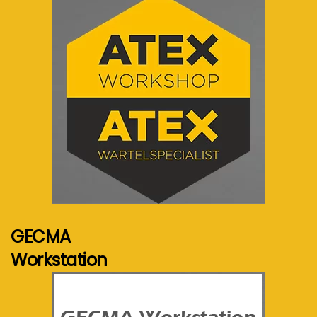
Voir plus...
GECMA
Workstation