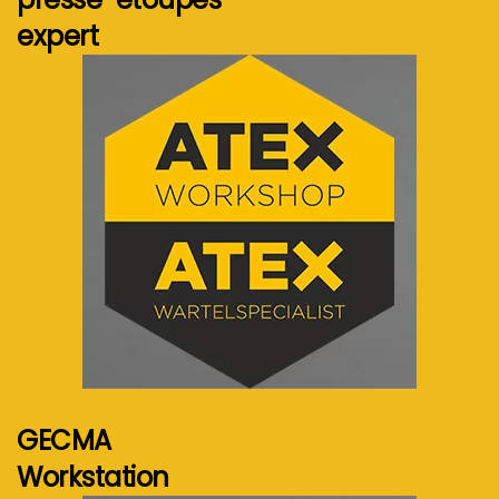
expert
Voir plus...
GECMA
Workstation