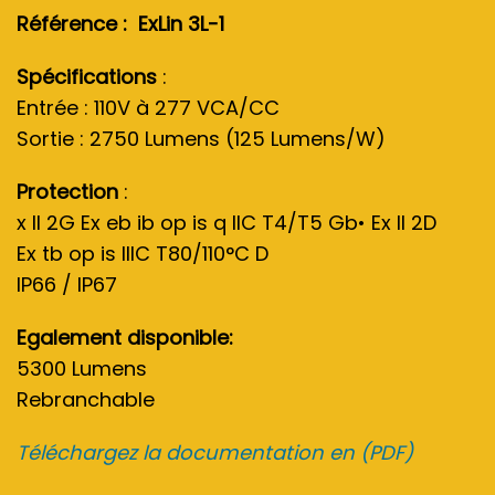
Référence : ExLin 3L-1
Spécifications
:
Entrée : 110V à 277 VCA/CC
Sortie : 2750 Lumens (125 Lumens/W)
Protection
:
x II 2G Ex eb ib op is q IIC T4/T5 Gb• Ex II 2D
Ex tb op is IIIC T80/110°C D
IP66 / IP67
Egalement disponible:
5300 Lumens
Rebranchable
Téléchargez la documentation en (PDF)