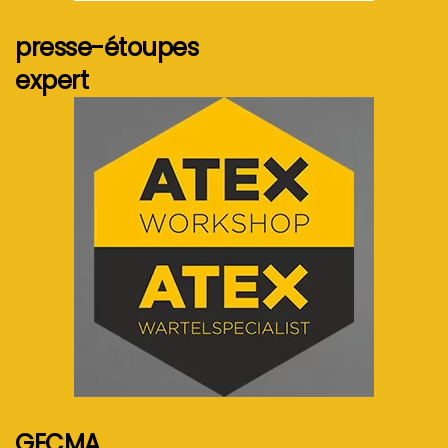
presse-étoupes
expert
Voir plus...
GECMA