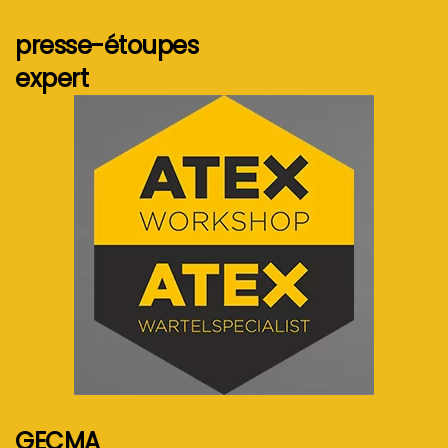
presse-étoupes
expert
Voir plus...
GECMA