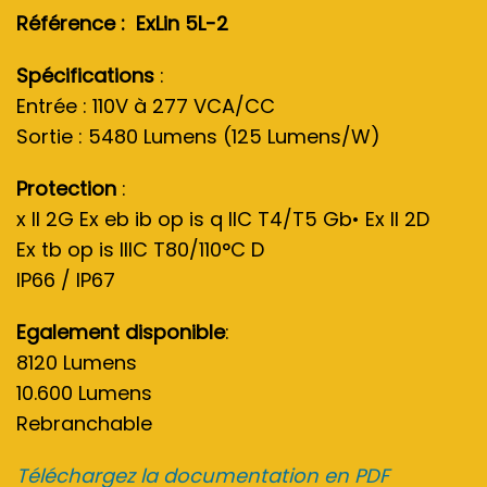
Référence : ExLin 5L-2
Spécifications
:
Entrée : 110V à 277 VCA/CC
Sortie : 5480 Lumens (125 Lumens/W)
Protection
:
x II 2G Ex eb ib op is q IIC T4/T5 Gb• Ex II 2D
Ex tb op is IIIC T80/110°C D
IP66 / IP67
Egalement disponible
:
8120 Lumens
10.600 Lumens
Rebranchable
Téléchargez la documentation en PDF