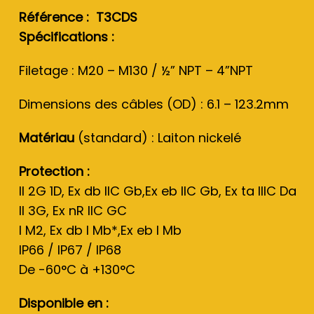
Référence : T3CDS
Spécifications :
Filetage : M20 – M130 / ½” NPT – 4”NPT
Dimensions des câbles (OD) : 6.1 – 123.2mm
Matériau
(standard) : Laiton nickelé
Protection :
II 2G 1D, Ex db IIC Gb,Ex eb IIC Gb, Ex ta IIIC Da
II 3G, Ex nR IIC GC
I M2, Ex db I Mb*,Ex eb I Mb
IP66 / IP67 / IP68
De -60°C à +130°C
Disponible en :