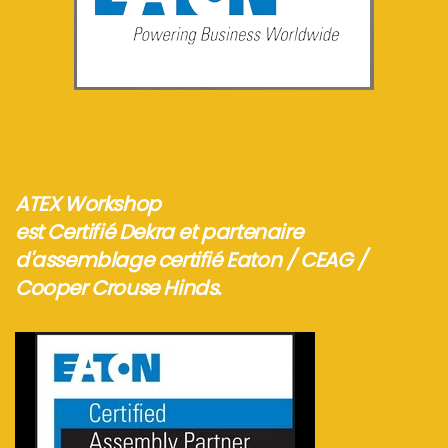
Voir plus...
ATEX Workshop
est Certifié Dekra et partenaire
d'assemblage certifié Eaton / CEAG /
Cooper Crouse Hinds.