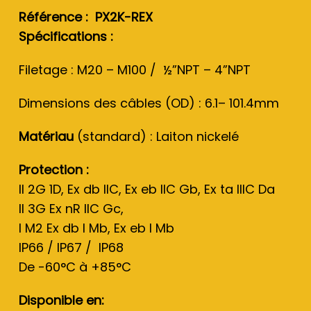
Référence : PX2K-REX
Spécifications :
Filetage : M20 – M100 / ½”NPT – 4”NPT
Dimensions des câbles (OD) : 6.1– 101.4mm
Matériau
(standard) : Laiton nickelé
Protection :
II 2G 1D, Ex db IIC, Ex eb IIC Gb, Ex ta IIIC Da
II 3G Ex nR IIC Gc,
I M2 Ex db I Mb, Ex eb I Mb
IP66 / IP67 / IP68
De -60°C à +85°C
Disponible en: