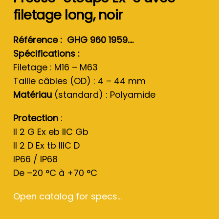
filetage long, noir
Référence : GHG 960 1959….
Spécifications :
Filetage : M16 – M63
Taille câbles (OD) : 4 – 44 mm
Matériau
(standard) : Polyamide
Protection
:
II 2 G Ex eb IIC Gb
II 2 D Ex tb IIIC D
IP66 / IP68
De –20 °C à +70 °C
Open catalog for specs...