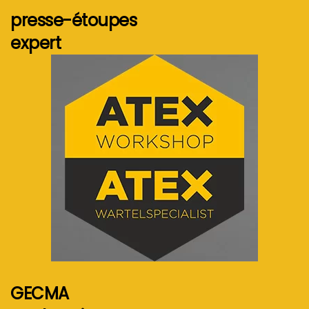
presse-étoupes
expert
Voir plus...
GECMA