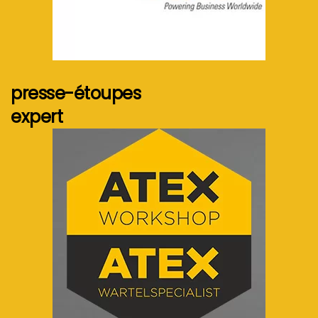
Voir plus...
presse-étoupes
expert