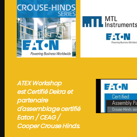
Voir plus...
Voir plus...
ATEX Workshop
est Certifié Dekra et
partenaire
d'assemblage certifié
Eaton / CEAG /
Cooper Crouse Hinds.