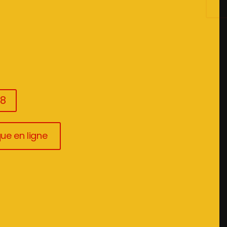
3030 908
08
ue en ligne