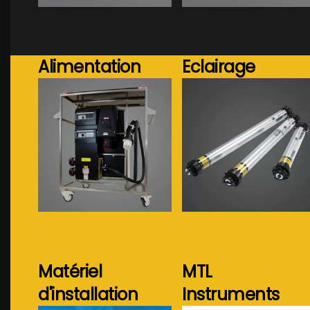
Alimentation
Eclairage
Voir plus...
Voir plus...
Matériel
MTL
d'installation
Instruments