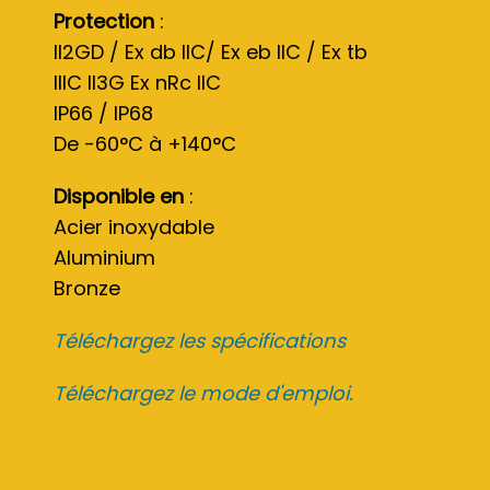
Protection
:
II2GD / Ex db IIC/ Ex eb IIC / Ex tb
IIIC II3G Ex nRc IIC
IP66 / IP68
De -60°C à +140°C
Disponible en
:
Acier inoxydable
Aluminium
Bronze
Téléchargez les spécifications
Téléchargez le mode d'emploi.