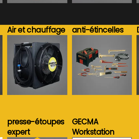
Air et chauffage
anti-étincelles
Voir plus...
Voir plus...
presse-étoupes
GECMA
expert
Workstation