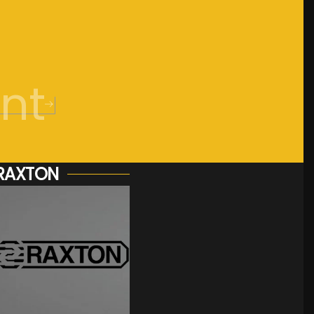
nt
RAXTON
Voir plus...