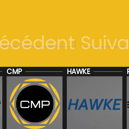
récédent
Suiva
CMP
HAWKE
Voir plus...
Voir plus...